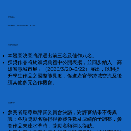
決賽地點：
高雄展覽館（ 高雄市前鎮區成功二路 39 號 ）
評選與展示說明：
本競賽決賽將評選出前三名及佳作八名。
獲獎作品將於頒獎典禮中公開表揚，並同步納入「高
雄智慧城市展」（2026/3/20–3/22）展出，以利提
升學生作品之國際能見度，促進產官學跨域交流及後
續其他多元合作機會。
注意事項：
參賽者應尊重評審委員會決議，對評審結果不得異
議；各項獎勵名額得視參賽件數及成績酌予調整，參
賽作品未達水準時，獎勵名額得以從缺。