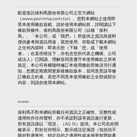
歡迎造訪保利馬股份有限公司之官方網站
（
www.porrima.com.tw
）。您對本網站之使用即
受本使用條款規範。請於使用本網站前，詳閱讀以下
條款與條件。保利馬股份有限公司（以稱「保利
馬」、「本公司」或「我們」）所提供之資訊與資料
僅供參考與資訊用途，當您使用、存取或下載本網站
之任何內容時，即表示您（下稱「您」或「使用
者」；在某些情況下，亦包含您所代表之機構、公司
或法人）已閱讀、理解並同意遵守本使用條款之所有
規定。本公司有權隨時修訂本使用條款而無須另行通
知，您應定期查閱更新後條款版本，並同意受該等修
訂條款之約束。若您不同意本使用條款之全部或部分
內容，則請勿使用本網站。
責任免除聲明
保利馬不對本網站所載任何資訊之正確性、完整性或
適用性作任何聲明，亦不承諾對該等資訊進行更新，
所有資訊係以「現況」（AS IS）提供。本公司在此明
確表示，對於任何明示、默示或法定保證（包括但不
限於對適售性、特定目的之適用性或未侵害智慧財產